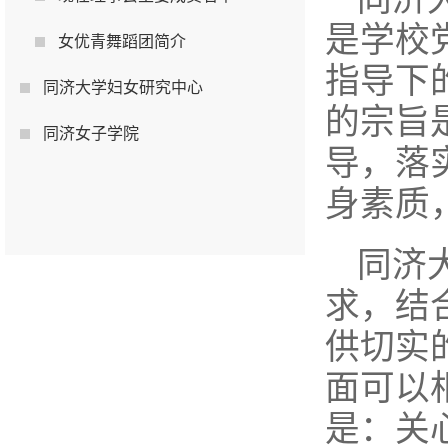
是学校
女优青舞蹈团简介
指导下
同济大学妇女研究中心
的宗旨
同济女子学院
导，落
身素质
同济
求，结
供切实
面可以
是：关